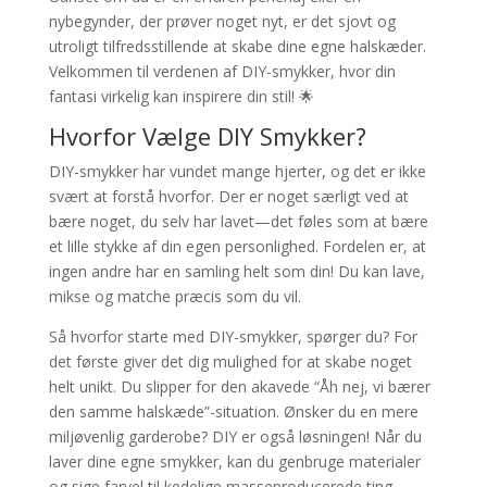
nybegynder, der prøver noget nyt, er det sjovt og
utroligt tilfredsstillende at skabe dine egne halskæder.
Velkommen til verdenen af DIY-smykker, hvor din
fantasi virkelig kan inspirere din stil! 🌟
Hvorfor Vælge DIY Smykker?
DIY-smykker har vundet mange hjerter, og det er ikke
svært at forstå hvorfor. Der er noget særligt ved at
bære noget, du selv har lavet—det føles som at bære
et lille stykke af din egen personlighed. Fordelen er, at
ingen andre har en samling helt som din! Du kan lave,
mikse og matche præcis som du vil.
Så hvorfor starte med DIY-smykker, spørger du? For
det første giver det dig mulighed for at skabe noget
helt unikt. Du slipper for den akavede “Åh nej, vi bærer
den samme halskæde”-situation. Ønsker du en mere
miljøvenlig garderobe? DIY er også løsningen! Når du
laver dine egne smykker, kan du genbruge materialer
og sige farvel til kedelige masseproducerede ting.