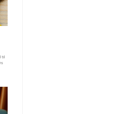
til
ens