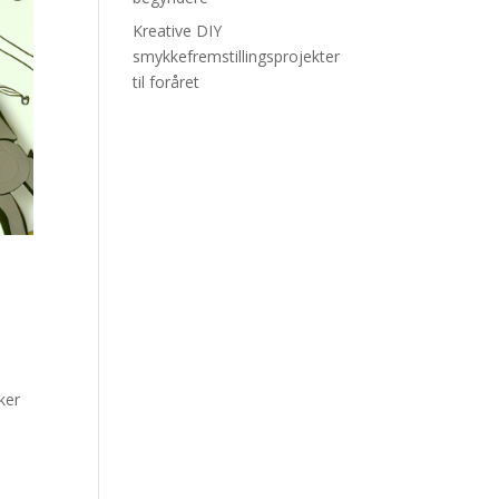
Kreative DIY
smykkefremstillingsprojekter
til foråret
ker