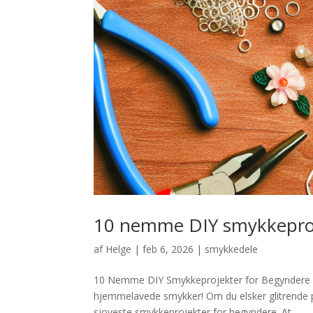
10 nemme DIY smykkeproj
af
Helge
|
feb 6, 2026
|
smykkedele
10 Nemme DIY Smykkeprojekter for Begyndere Vel
hjemmelavede smykker! Om du elsker glitrende pe
sjoveste smykkeprojekter for begyndere. At...